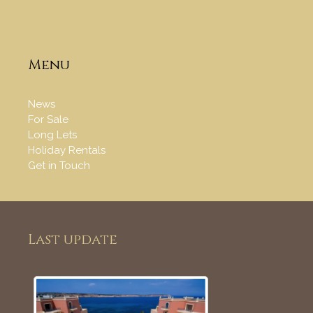
Menu
News
For Sale
Long Lets
Holiday Rentals
Get in Touch
Last update